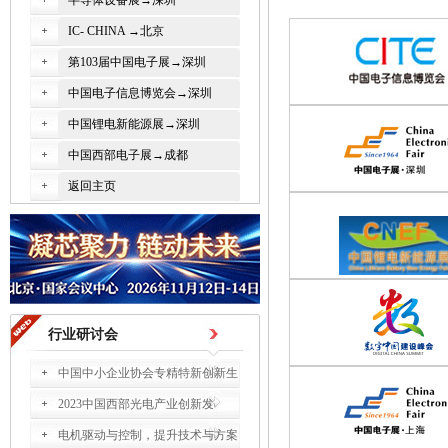
半导体设备展→深圳
IC- CHINA →北京
第103届中国电子展→深圳
中国电子信息博览会→深圳
中国锂电新能源展→深圳
中国西部电子展→成都
返回主页
行业研讨会
中国中小企业协会专精特新创新生
2023中国西部光电产业创新发
电机驱动与控制，提升技术与方案