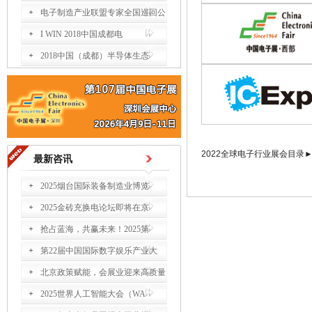
电子制造产业联盟专家全国巡回公
I WIN 2018中国成都电
2018中国（成都）半导体生态
2022全球电子行业展会目录
最新咨讯
2025烟台国际装备制造业博览
2025金砖充换电论坛即将在京
抢占蓝海，共赢未来！2025第
第22届中国国际数字娱乐产业大
北京政策赋能，会展业迎来高质量
2025世界人工智能大会（WA